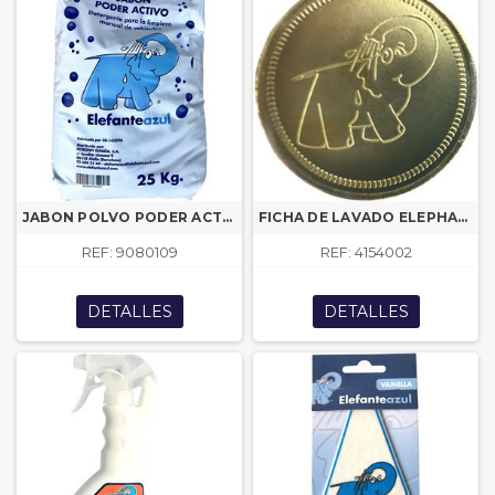
JABON POLVO PODER ACTIVO 20KG.(PALLET 240/480KG)
FICHA DE LAVADO ELEPHANT DIAM. 32mm EA
REF: 9080109
REF: 4154002
DETALLES
DETALLES