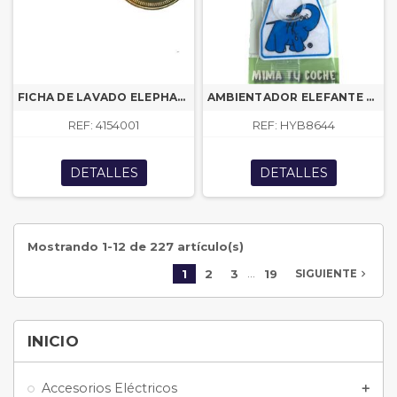
FICHA DE LAVADO ELEPHANT DIAM. 24mm EA
AMBIENTADOR ELEFANTE MANZANA EA MN
REF: 4154001
REF: HYB8644
DETALLES
DETALLES
Mostrando 1-12 de 227 artículo(s)
…
1
2
3
19
navigate_next
SIGUIENTE
INICIO
Accesorios Eléctricos
add