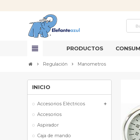
view_headline
PRODUCTOS
CONSUM
Regulación
Manometros
chevron_right
chevron_right
INICIO
Accesorios Eléctricos
add
Accesorios
Aspirador
Caja de mando