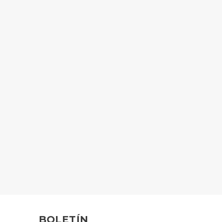
BA CAT 350
KIT DE JUNTAS COMPLETO
D.18
BOLETÍN