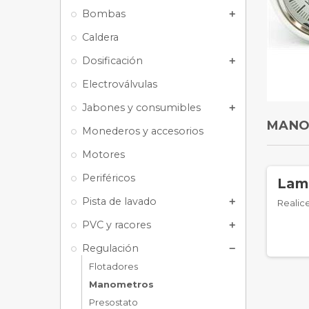
Bombas
add
Caldera
Dosificación
add
Electroválvulas
Jabones y consumibles
add
MANO
Monederos y accesorios
Motores
Periféricos
Lam
Pista de lavado
add
Realic
PVC y racores
add
Regulación
remove
Flotadores
Manometros
Presostato