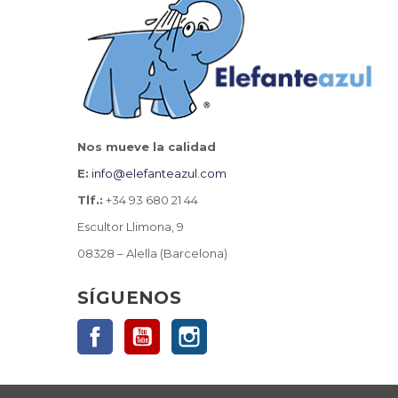
Nos mueve la calidad
E:
info@elefanteazul.com
Tlf.:
+34 93 680 21 44
Escultor Llimona, 9
08328 – Alella (Barcelona)
SÍGUENOS
Facebook
YouTube
Instagram