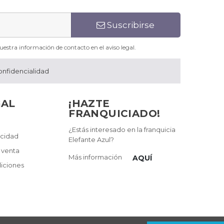
Suscribirse
estra información de contacto en el aviso legal.
onfidencialidad
GAL
¡HAZTE
FRANQUICIADO!
¿Estás interesado en la franquicia
acidad
Elefante Azul?
 venta
Más información
AQUÍ
iciones