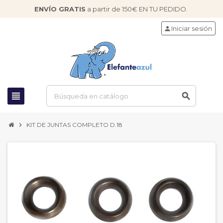
ENVÍO GRATIS
a partir de 150€ EN TU PEDIDO.
Iniciar sesión
person
view_headline
search
chevron_right
KIT DE JUNTAS COMPLETO D.18