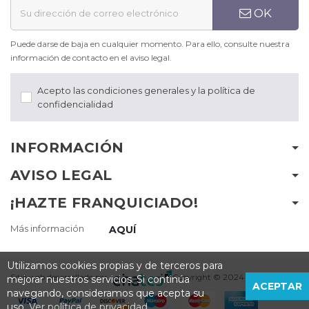
OK
Puede darse de baja en cualquier momento. Para ello, consulte nuestra
información de contacto en el aviso legal.
Acepto las condiciones generales y la política de
confidencialidad
INFORMACIÓN
AVISO LEGAL
¡HAZTE FRANQUICIADO!
Más información
AQUÍ
Utilizamos cookies propias y de terceros para
Sitio web desarrollado por
Copyright © 2024
mejorar nuestros servicios. Si continúa
ACEPTAR
navegando, consideramos que acepta su
uso.
Ver política de privacidad.