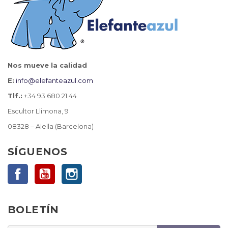
Nos mueve la calidad
E:
info@elefanteazul.com
Tlf.:
+34 93 680 21 44
Escultor Llimona, 9
08328 – Alella (Barcelona)
SÍGUENOS
Facebook
YouTube
Instagram
BOLETÍN