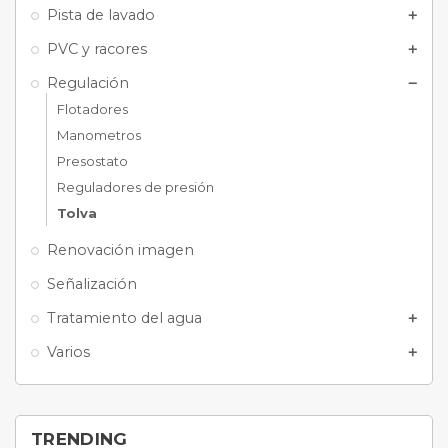
Pista de lavado
add
PVC y racores
add
Regulación
remove
Flotadores
Manometros
Presostato
Reguladores de presión
Tolva
Renovación imagen
Señalización
Tratamiento del agua
add
Varios
add
TRENDING