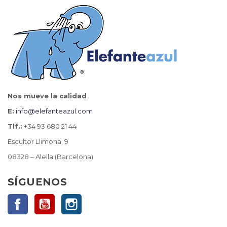
Nos mueve la calidad
E:
info@elefanteazul.com
Tlf.:
+34 93 680 21 44
Escultor Llimona, 9
08328 – Alella (Barcelona)
SÍGUENOS
Facebook
YouTube
Instagram