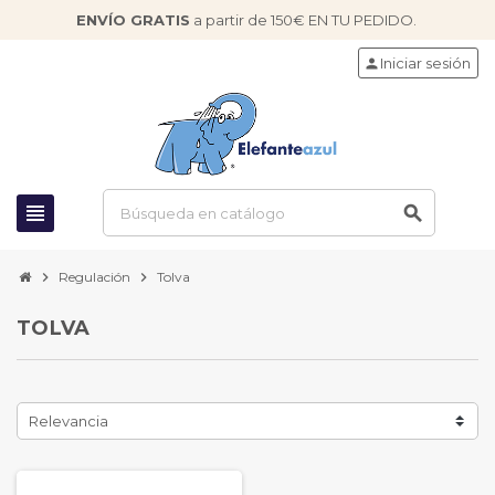
ENVÍO GRATIS
a partir de 150€ EN TU PEDIDO.
Iniciar sesión
person
view_headline
search
chevron_right
Regulación
chevron_right
Tolva
TOLVA
Relevancia