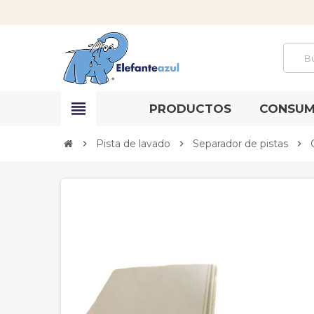
view_headline
PRODUCTOS
CONSUM
Pista de lavado
Separador de pistas
chevron_right
chevron_right
chevron_right