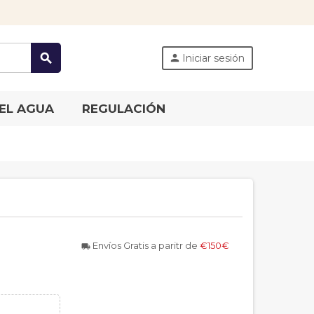
search
Iniciar sesión
person
EL AGUA
REGULACIÓN
Envíos Gratis a paritr de
€150€
local_shipping