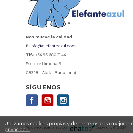
Nos mueve la calidad
E:
info@elefanteazul.com
Tlf.:
+34 93 680 21 44
Escultor Llimona, 9
08328 – Alella (Barcelona)
SÍGUENOS
Facebook
YouTube
Instagram
Utilizamos cookies propias y de terceros para mejorar
Sitio web desarrollado por
Copyright © 2024
privacidad.