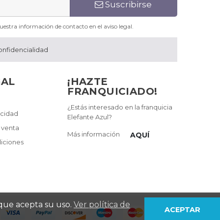
Suscribirse
estra información de contacto en el aviso legal.
onfidencialidad
GAL
¡HAZTE
FRANQUICIADO!
¿Estás interesado en la franquicia
acidad
Elefante Azul?
 venta
Más información
AQUÍ
iciones
 que acepta su uso.
Ver política de
ACEPTAR