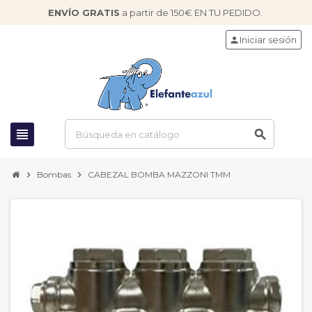
ENVÍO GRATIS
a partir de 150€ EN TU PEDIDO.
Iniciar sesión
person
view_headline
search
chevron_right
Bombas
chevron_right
CABEZAL BOMBA MAZZONI TMM